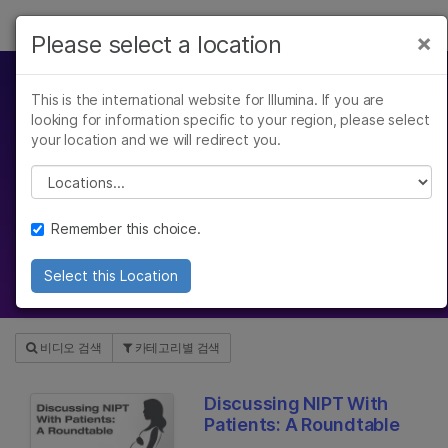
제품
×
Please select a location
×
보다 관련성이 높은 콘텐츠를 확인하실 수
솔루션
있습니다. 주요 관심 분야를 선택해 주세요:
This is the international website for Illumina. If you are
Video Hub
looking for information specific to your region, please select
학습
암 연구
임상 종양학 연구
your location and we will redirect you.
미생물학 연구
생식 보건 연구
회사
Please select a location
농업유전체학 연구
유전 및 희귀 질환
Gain insight with our webinars,
복합 질환 연구
연구
scientific reviews, product
지원
Remember this choice.
introductions, and more
추천 링크
Select this Location
비디오 검색
카테고리별 검색
Discussing NIPT With
Patients: A Roundtable