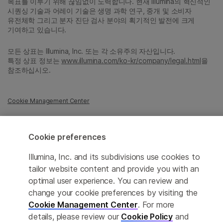
목표를 이루기 위해 끊임없이 노력합니다. 현재 Illumina의 혁신적인
시퀀싱 기술과 어레이 기술은 생명 과학 연구, 중개 및 소비자
유전체학 그리고 분자 진단 검사 분야의 획기적인 발전에 크게
기여하고 있습니다.
모든 상표는 Illumina, Inc. 또는 각 소유주의 자산입니다.
특정 상표 정보는
www.illumina.com/ko-kr/company/legal.html
을
참조하십시오.
Cookie Management Center
Privacy Policy
Cookie preferences
Illumina, Inc. and its subdivisions use cookies to
© 2026 Illumina, Inc. All rights reserved.
tailor website content and provide you with an
optimal user experience. You can review and
정확한 번역을 제공하고자 합당한 노력을 기울였으나, 자동 번역은
완벽하지 않으며, 그 목적 또한 원문을 대체하기 위함이 아닙니다.
change your cookie preferences by visiting the
공식 콘텐츠는 영문 버전의 원문 콘텐츠임을 참고 부탁드립니다.
Cookie Management Center
. For more
details, please review our
Cookie Policy
and