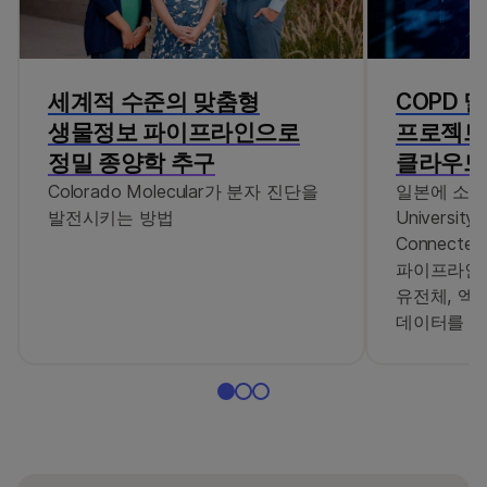
세계적 수준의 맞춤형
COPD 
생물정보 파이프라인으로
프로젝트
정밀 종양학 추구
클라우드
Colorado Molecular가 분자 진단을
일본에 소재한
발전시키는 방법
Universit
Connected
파이프라인과
유전체, 엑
데이터를 분