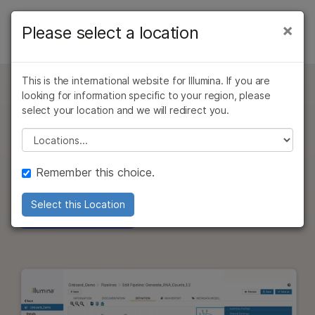
제품
×
Please select a location
×
보다 관련성이 높은 콘텐츠를 확인하실 수
INFORMATICS PRODUCTS
솔루션
있습니다. 주요 관심 분야를 선택해 주세요:
Illumina Connected Analytics
This is the international website for Illumina. If you are
학습
암 연구
임상 종양학 연구
looking for information specific to your region, please
Illumina Connected Analytics
미생물학 연구
생식 보건 연구
모듈
select your location and we will redirect you.
Secure, flexible
회사
농업유전체학 연구
유전 및 희귀 질환
Please select a location
주문하기
복합 질환 연구
연구
bioinformatics platform
지원
지원
Remember this choice.
추천 링크
정보학을 운영화하고 과학적 통찰력을 추구합니다.
문의 사항
Select this Location
전문가와 상담하기