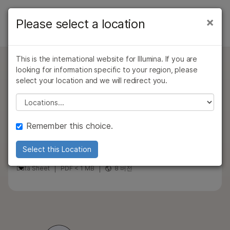
제품
×
Please select a location
×
보다 관련성이 높은 콘텐츠를 확인하실 수
제품
솔루션
있습니다. 주요 관심 분야를 선택해 주세요:
유형별
This is the international website for Illumina. If you are
학습
문의 사항
암 연구
임상 종양학 연구
looking for information specific to your region, please
Illumina Custom Enrichment Panel
미생물학 연구
생식 보건 연구
관심 영역별
select your location and we will redirect you.
회사
농업유전체학 연구
유전 및 희귀 질환
v2
Please select a location
기기 호환성별
복합 질환 연구
연구
표적 맞춤형 인리치먼트 패널은 여러 표적 시퀀싱
지원
제품군별
애플리케이션에 간단하고 효율적인 솔루션을
Remember this choice.
제공합니다.
추천 링크
전체 제품 살펴보기
Select this Location
Illumina DNA Prep with Enrichment
제품 번들
Data Sheet
PDF < 1 MB
8 버전
개요
문의 사항