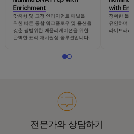
지원되는 샘플 수
싱글플렉스에서
Enrichment
with Enr
(20073953
96개 샘플 제공
맞춤형 및 고정 인리치먼트 패널을
정확한 돌연
Illumina Custom
12플렉스에서
위한 빠른 통합 워크플로우 및 옵션을
유연하며 확
Enrichment Panel
샘플 1,152개
v2(384 µl, 120-
갖춘 광범위한 애플리케이션을 위한
라이브러리 
bp)
완벽한 표적 재시퀀싱 솔루션입니다.
전문가와 상담하기