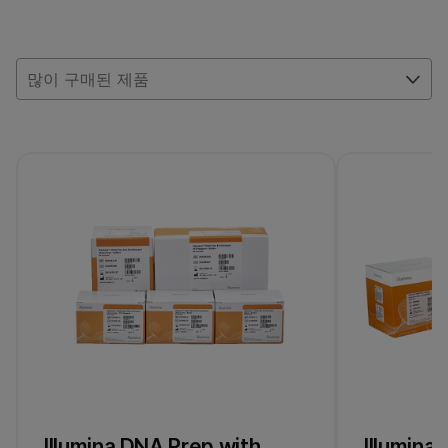
Illumina Rapid RNA Prep with
Illumina 영업팀 담당자에게 문의하세요.
Illumina Rapid RNA Prep with
1-플렉스 또는 12-
지원되는 plexity
1플
Enrichment 및 Illumina RNA Prep with
플렉스
Enrichment 및 Illumina RNA Prep with
Enrichment(정제 RNA 및 FFPE)
Enrichment
많이 구매된 제품
Illumina DNA Prep with Exome 2.5
Enrichment(타액, 혈액 및 정제 gDNA)
사용된 패널 볼륨
enrichment 반응당 4 µl
인리
Illumina FFPE DNA Prep with Exome
2.5 Enrichment(FFPE)
Illumina Cell-Free DNA Prep with
단일
Enrichment(cfDNA)
지원되는 샘플 수
플렉스에서
(20073952
샘플 8개
Illumina Custom
12-플렉스에서
Enrichment Panel
v2(32 µl, 120-bp)
96개 샘플
Illumina DNA Prep with
Illumina