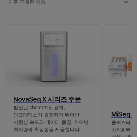
것이든 주문할 수 있습니다.
자주 구매된 제품
Illumina Advantage
대규모 시퀀싱 산물은 성공적인
운영을 보장하기 위해 최고 수준의 서비스와 지원을
제공합니다. 로트별 배송 및 검사, 유통기한 연장,
고급 변경 알림 등의 주요 기능을 통해 검사실의
효율성을 높일 수 있습니다.
Illumina 프리 어댑터 차단 시약은
인덱스 호핑
위험을 최소화하기 위해 라이브러리 풀의 프리
어댑터를 차단하도록 설계된 선택적 효소
솔루션입니다.
NovaSeq X 시리즈 주문
발전된 chemistry, 광학,
MiSeq 
인포매틱스가 결합되어 뛰어난
시퀀싱 속도와 데이터 품질, 뛰어난
클러스터 밀
처리량과 확장성을 제공합니다.
최적화된 시