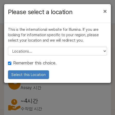
제품
×
Please select a location
×
보다 관련성이 높은 콘텐츠를 확인하실 수
제품
솔루션
있습니다. 주요 관심 분야를 선택해 주세요:
유형별
This is the international website for Illumina. If you are
학습
문의 사항
암 연구
임상 종양학 연구
looking for information specific to your region, please
TruSeq DNA Nano
미생물학 연구
생식 보건 연구
관심 영역별
select your location and we will redirect you.
회사
농업유전체학 연구
유전 및 희귀 질환
전장 유전체 시퀀싱 라이브러리를 생성하고 이용
Please select a location
기기 호환성별
복합 질환 연구
연구
가능한 DNA가 제한된 샘플을 효율적으로 조사합니다.
지원
제품군별
Remember this choice.
TruSeq DNA Nano
추천 링크
Data Sheet
PDF 11 MB
전체 제품 살펴보기
Select this Location
약 6시간의 총 …
제품 번들
Assay 시간
개요
~4시간
문의 사항
수작업 시간