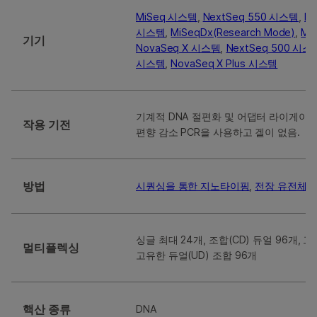
MiSeq 시스템
,
NextSeq 550 시스템
,
Ne
시스템
,
MiSeqDx(Research Mode)
,
Mi
기기
NovaSeq X 시스템
,
NextSeq 500 시스
시스템
,
NovaSeq X Plus 시스템
기계적 DNA 절편화 및 어댑터 라이게이
작용 기전
편향 감소 PCR을 사용하고 겔이 없음.
방법
시퀀싱을 통한 지노타이핑
,
전장 유전체 
싱글 최대 24개, 조합(CD) 듀얼 96개, 
멀티플렉싱
고유한 듀얼(UD) 조합 96개
핵산 종류
DNA