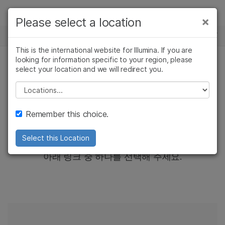
제품
×
Please select a location
×
보다 관련성이 높은 콘텐츠를 확인하실 수
CANCER COMPANION DIAGNOSTICS
솔루션
있습니다. 주요 관심 분야를 선택해 주세요:
This is the international website for Illumina. If you are
looking for information specific to your region, please
학습
암 연구
임상 종양학 연구
select your location and we will redirect you.
미생물학 연구
생식 보건 연구
회사
Please select a location
농업유전체학 연구
유전 및 희귀 질환
복합 질환 연구
연구
지원
귀하의 지역에서는 이
콘텐츠가
Remember this choice.
제공되지 않습니다.
추천 링크
Select this Location
아래 링크 중 하나를 선택해 주세요.