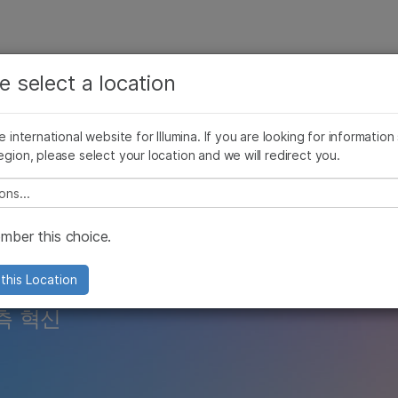
보다 관련성이 높은 콘텐츠를 확인하실 수 있습니다. 주요
회사
지원
추천 링크
관심 분야를 선택해 주세요:
e select a location
유전자 표적 ID
다유전자 위험 점수
방법
암 연구
임상 종양학 연구
he international website for Illumina. If you are looking for information
미생물학 연구
생식 보건 연구
egion, please select your location and we will redirect you.
농업유전체학 연구
유전 및 희귀 질환 연구
복합 질환 연구
 점수 연구
e select a location
ber this choice.
this Location
측 혁신