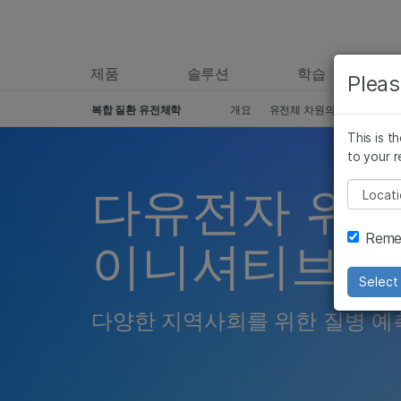
제품
솔루션
학습
Pleas
복합 질환 유전체학
개요
유전체 차원의 연관성 연구
Skip to content
This is t
to your r
다유전자 위험
Pleas
Remem
이니셔티브
Select 
다양한 지역사회를 위한 질병 예