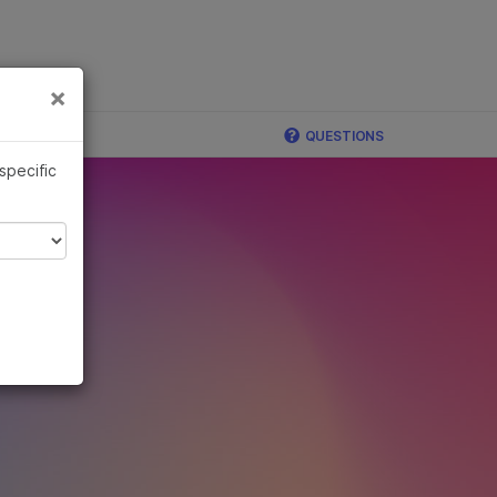
×
×
QUESTIONS
 specific