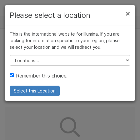
제품
×
Please select a location
×
보다 관련성이 높은 콘텐츠를 확인하실 수
GENETIC & RARE DISEASE
솔루션
있습니다. 주요 관심 분야를 선택해 주세요:
Skip to content
This is the international website for Illumina. If you are
학습
looking for information specific to your region, please
암 연구
임상 종양학 연구
select your location and we will redirect you.
미생물학 연구
생식 보건 연구
회사
귀하의 지역에서는 이
농업유전체학 연구
유전 및 희귀 질환
Please select a location
복합 질환 연구
연구
콘텐츠가 제공되지 않습니다.
지원
Remember this choice.
추천 링크
아래 링크 중 하나를 선택해 주세요.
Select this Location