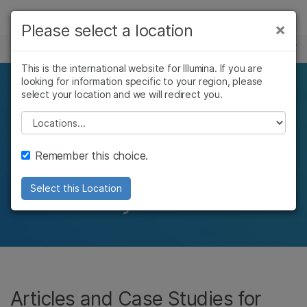
제품
×
Please select a location
×
보다 관련성이 높은 콘텐츠를 확인하실 수
미생물 유전체학
솔루션
있습니다. 주요 관심 분야를 선택해 주세요:
This is the international website for Illumina. If you are
looking for information specific to your region, please
학습
Find out what microbial
암 연구
임상 종양학 연구
select your location and we will redirect you.
미생물학 연구
생식 보건 연구
회사
Please select a location
researchers are
농업유전체학 연구
유전 및 희귀 질환
복합 질환 연구
연구
지원
discovering with
Remember this choice.
추천 링크
Illumina systems
Select this Location
Articles and Case Studies for