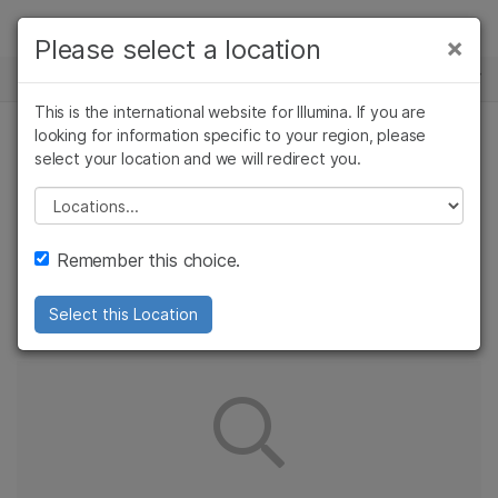
제품
×
Please select a location
×
보다 관련성이 높은 콘텐츠를 확인하실 수
CLINICAL WHOLE-GENOME SEQUENCING SERVICES
솔루션
있습니다. 주요 관심 분야를 선택해 주세요:
This is the international website for Illumina. If you are
Skip to content
학습
looking for information specific to your region, please
암 연구
임상 종양학 연구
select your location and we will redirect you.
미생물학 연구
생식 보건 연구
귀하의 지역에서는 이
회사
농업유전체학 연구
유전 및 희귀 질환
Please select a location
복합 질환 연구
연구
콘텐츠가 제공되지 않습니다.
지원
Remember this choice.
아래 링크 중 하나를 선택해 주세요.
추천 링크
Select this Location