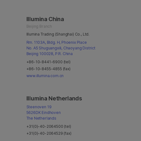
Illumina China
Beijing Branch
Illumina Trading (Shanghai) Co., Ltd.
Rm. 1103A, Bldg. H, Phoenix Place
No. A5 Shuguangxili, Chaoyang District
Beijing 100028, P.R. China
+86-10-8441-6900 (tel)
+86-10-8455-4855 (fax)
www.illumina.com.cn
Illumina Netherlands
Steenoven 19
5626DK Eindhoven
The Netherlands
+31(0)-40-2064500 (tel)
+31(0)-40-2064529 (fax)