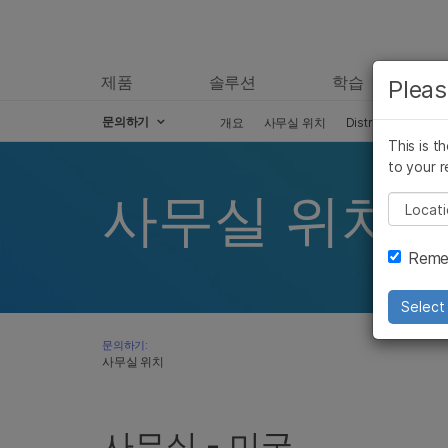
제품
솔루션
학습
Pleas
문의하기
개요
사무실 위치
Distributors
공
This is t
Skip to content
to your r
사무실 위치
Pleas
Remem
Select 
문의하기:
사무실 위치
사무실 - 미국