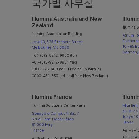
국가별 사무실
Illumina Australia and New
Illum
Zealand
Illumina 
Nursing Association Building
Atrium T
Eichhorn
Level 3, 535 Elizabeth Street
10 785 Be
Melbourne, Vic 3000
Germany
+61-(0)3-9212-9900 (tel)
+61-(0)3-9212-9901 (fax)
1800-775-688 (tel – Free call Australia)
0800-451-650 (tel – toll free New Zealand)
Illumina France
Illumi
Illumina Solutions Center Paris
Mita Bell
5-36-7 S
Genopole Campus 1, Bât. 7
Tokyo 10
5 rue Henri Desbruères
Japan
91 000 Evry
France
+81-3-45
+81-3-45
+33-805-102-193 (tel)