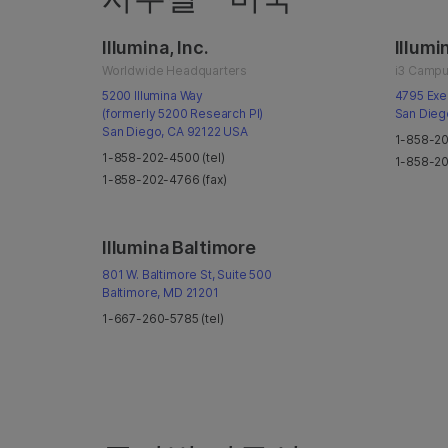
Illumina, Inc.
Illumin
Worldwide Headquarters
i3 Camp
5200 Illumina Way
4795 Exe
(formerly 5200 Research Pl)
San Dieg
San Diego, CA 92122 USA
1-858-20
1-858-202-4500 (tel)
1-858-20
1-858-202-4766 (fax)
Illumina Baltimore
801 W. Baltimore St, Suite 500
Baltimore, MD 21201
1-667-260-5785 (tel)