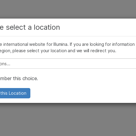
보다 관련성이 높은 콘텐츠를 확인하실 수 있습니다. 주요
회사
지원
추천 링크
e select a location
관심 분야를 선택해 주세요:
급업체
Reporting Security Issues
암 연구
임상 종양학 연구
he international website for Illumina. If you are looking for information
미생물학 연구
생식 보건 연구
egion, please select your location and we will redirect you.
농업유전체학 연구
유전 및 희귀 질환 연구
복합 질환 연구
e select a location
ber this choice.
this Location