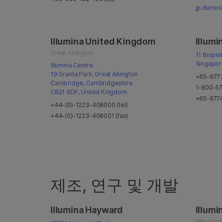
jp.illumi
Illumina United Kingdom
Illumi
Great Abington
11 Biopol
Singapo
Illumina Centre
19 Granta Park, Great Abington
+65-6773
Cambridge, Cambridgeshire
1-800-579
CB21 6DF, United Kingdom
+65-6774
+44-(0)-1223-408000 (tel)
+44-(0)-1223-408001 (fax)
제조, 연구 및 개발
Illumina Hayward
Illumi
Manufact