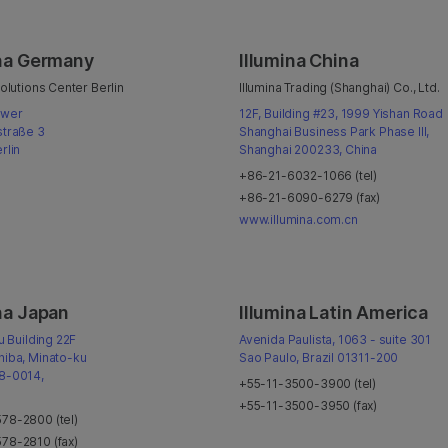
ina Germany
Illumina China
Solutions Center Berlin
Illumina Trading (Shanghai) Co., Ltd.
ower
12F, Building #23, 1999 Yishan Road
straße 3
Shanghai Business Park Phase III,
rlin
Shanghai 200233, China
+86-21-6032-1066 (tel)
+86-21-6090-6279 (fax)
www.illumina.com.cn
na Japan
Illumina Latin America
ju Building 22F
Avenida Paulista, 1063 - suite 301
hiba, Minato-ku
Sao Paulo, Brazil 01311-200
8-0014,
+55-11-3500-3900 (tel)
+55-11-3500-3950 (fax)
78-2800 (tel)
78-2810 (fax)