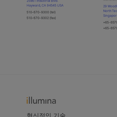
25861 Industrial Blvd.
Hayward, CA 94545 USA
29 Woodla
North Te
510-670-9300 (tel)
Singapor
510-670-9302 (fax)
+65-6579
+65-6579
혁신적인 기술