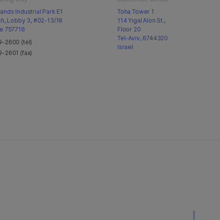
nds Industrial Park E1
Toha Tower 1
ch, Lobby 3, #02-13/18
114 Yigal Alon St.,
e 757716
Floor 20
Tel-Aviv, 6744320
-2600 (tel)
Israel
-2601 (fax)