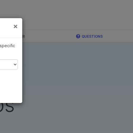
×
×
c, Illumina 합류
QUESTIONS
 specific
ps