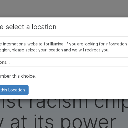
보다 관련성이 높은 콘텐츠를 확인하실 수 있습니다. 주요
회사
지원
추천 링크
관심 분야를 선택해 주세요:
e select a location
ives Blog
Press Releases
In the News
Illumina Images
SomaLogi
암 연구
임상 종양학 연구
he international website for Illumina. If you are looking for information
미생물학 연구
생식 보건 연구
egion, please select your location and we will redirect you.
농업유전체학 연구
유전 및 희귀 질환 연구
복합 질환 연구
e select a location
y voice raised
ber this choice.
this Location
nst racism chi
 at its power