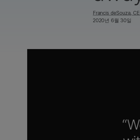
Francis deSouza
, C
2020년 6월 30일