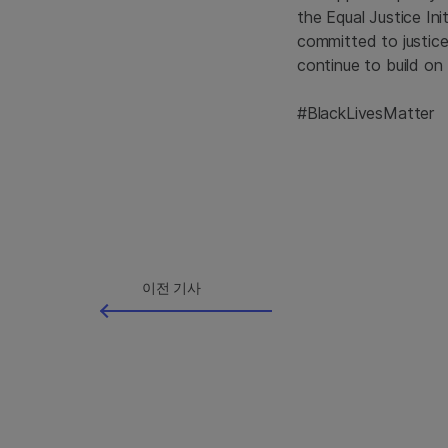
the Equal Justice In
committed to justice
continue to build on
#BlackLivesMatter
이전 기사