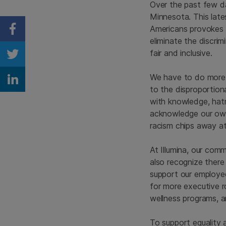
Over the past few da
Minnesota. This lates
Americans provokes pa
Share on Facebook
eliminate the discri
fair and inclusive.
Share on Twitter
We have to do more t
Share on Linkedin
to the disproportio
with knowledge, hatr
acknowledge our own 
racism chips away at
At Illumina, our comm
also recognize there 
support our employee
for more executive 
wellness programs, a
To support equality 