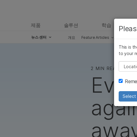
제품
솔루션
학습
Pleas
뉴스 센터
개요
Feature Articles
Perspect
Skip to content
This is t
to your r
Pleas
2 MIN READ
Ever
Remem
Select 
agai
away