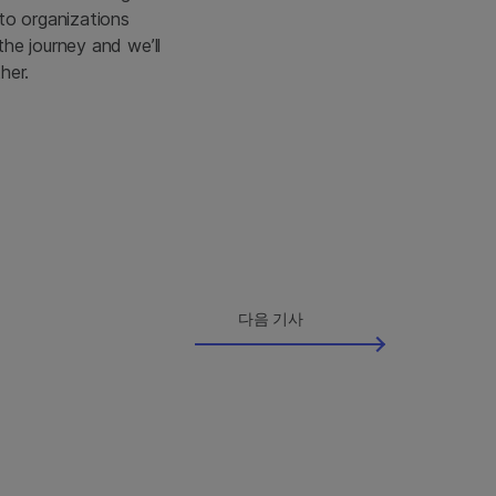
to organizations
he journey and we’ll
her.
다음 기사