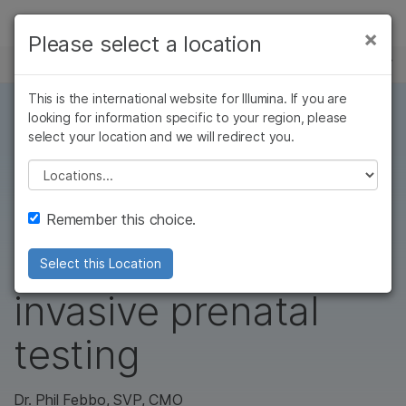
제품
×
Please select a location
×
보다 관련성이 높은 콘텐츠를 확인하실 수
뉴스 센터
솔루션
있습니다. 주요 관심 분야를 선택해 주세요:
Skip to content
This is the international website for Illumina. If you are
학습
looking for information specific to your region, please
암 연구
임상 종양학 연구
select your location and we will redirect you.
미생물학 연구
생식 보건 연구
1 MIN READ
회사
농업유전체학 연구
유전 및 희귀 질환
More expectant
Please select a location
복합 질환 연구
연구
지원
parents to get
Remember this choice.
추천 링크
access to non-
Select this Location
invasive prenatal
testing
Dr. Phil Febbo
, SVP, CMO