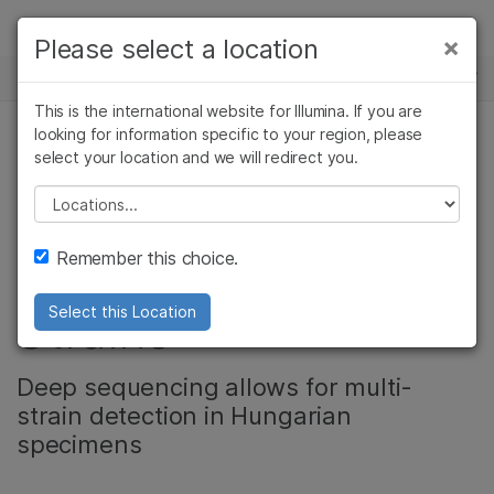
제품
×
Please select a location
×
보다 관련성이 높은 콘텐츠를 확인하실 수
뉴스 센터
솔루션
있습니다. 주요 관심 분야를 선택해 주세요:
This is the international website for Illumina. If you are
Skip to content
학습
looking for information specific to your region, please
암 연구
임상 종양학 연구
select your location and we will redirect you.
복합 질환 유전체학
미생물학 연구
생식 보건 연구
회사
농업유전체학 연구
유전 및 희귀 질환
Please select a location
Video: Mummified
복합 질환 연구
연구
지원
Remember this choice.
Remains Yield 14 TB
추천 링크
Strains
Select this Location
Deep sequencing allows for multi-
strain detection in Hungarian
specimens