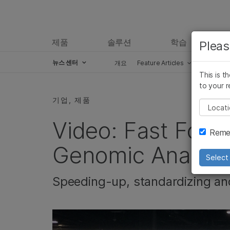
제품
솔루션
학습
Pleas
뉴스 센터
개요
Feature Articles
Perspect
This is t
Skip to content
to your r
기업, 제품
Pleas
Video: Fast Forwa
Remem
Genomic Analysi
Select 
Speeding-up, standardizing a