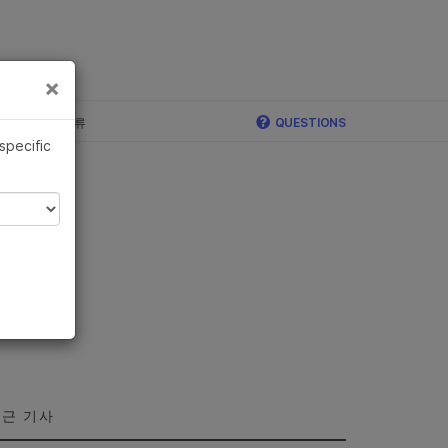
×
×
c, Illumina 합류
QUESTIONS
 specific
근 기사