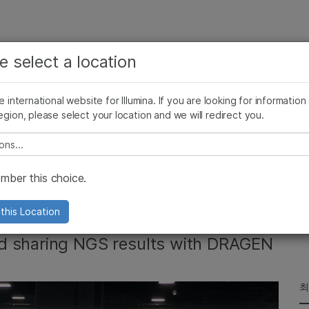
보다 관련성이 높은 콘텐츠를 확인하실 수 있습니다. 주요
회사
지원
추천 링크
e select a location
관심 분야를 선택해 주세요:
ives Blog
Press Releases
In the News
Illumina Images
SomaLogi
암 연구
임상 종양학 연구
he international website for Illumina. If you are looking for information
미생물학 연구
생식 보건 연구
egion, please select your location and we will redirect you.
농업유전체학 연구
유전 및 희귀 질환 연구
복합 질환 연구
e select a location
rd to the Future of
ber this choice.
s
this Location
nd sharing NGS results with DRAGEN
최