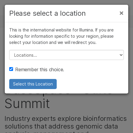
제품
×
Please select a location
뉴스 센터
솔루션
This is the international website for Illumina. If you are
Skip to content
학습
looking for information specific to your region, please
select your location and we will redirect you.
기업
회사
Please select a location
Health Care Leaders
지원
Remember this choice.
to Speak at
BaseSpace® Suite
Select this Location
Summit
Industry experts explore bioinformatics
solutions that address genomic data