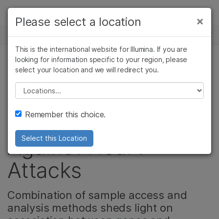
제품
×
Please select a location
×
보다 관련성이 높은 콘텐츠를 확인하실 수
뉴스 센터
솔루션
있습니다. 주요 관심 분야를 선택해 주세요:
This is the international website for Illumina. If you are
Skip to content
학습
looking for information specific to your region, please
암 연구
임상 종양학 연구
select your location and we will redirect you.
복합 질환 유전체학
미생물학 연구
생식 보건 연구
회사
농업유전체학 연구
유전 및 희귀 질환
Please select a location
Rare Gene Variant
복합 질환 연구
연구
지원
Remember this choice.
Could Protect
추천 링크
Against Heart
Select this Location
Attacks
Combination of sample access and
analysis methods sheds light on