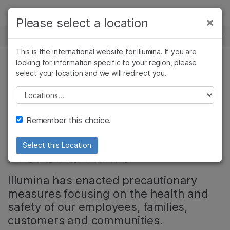
제품
×
Please select a location
×
보다 관련성이 높은 콘텐츠를 확인하실 수
뉴스 센터
솔루션
있습니다. 주요 관심 분야를 선택해 주세요:
This is the international website for Illumina. If you are
Skip to content
학습
looking for information specific to your region, please
암 연구
임상 종양학 연구
select your location and we will redirect you.
기업, 미생물 유전체학
미생물학 연구
생식 보건 연구
회사
농업유전체학 연구
유전 및 희귀 질환
Please select a location
Illumina Statement
복합 질환 연구
연구
지원
Remember this choice.
on Novel
추천 링크
Coronavirus
Select this Location
Illumina has enacted precautionary
measures focusing on the health and
safety of our employees, families,
customers and communities.