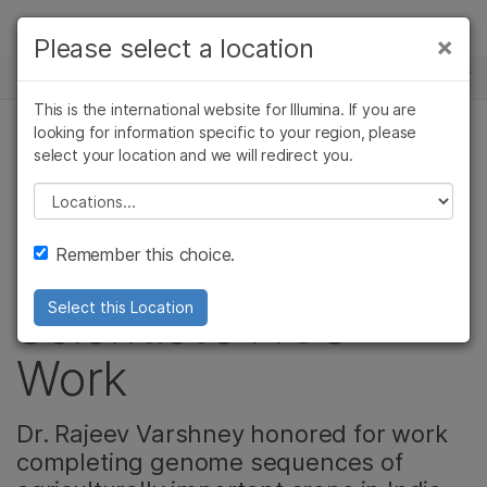
제품
×
Please select a location
×
보다 관련성이 높은 콘텐츠를 확인하실 수
뉴스 센터
솔루션
있습니다. 주요 관심 분야를 선택해 주세요:
This is the international website for Illumina. If you are
Skip to content
학습
looking for information specific to your region, please
암 연구
임상 종양학 연구
select your location and we will redirect you.
농업유전체학
미생물학 연구
생식 보건 연구
회사
농업유전체학 연구
유전 및 희귀 질환
Please select a location
Indian Prime
복합 질환 연구
연구
지원
Remember this choice.
Minister Recognizes
추천 링크
Scientist’s NGS
Select this Location
Work
Dr. Rajeev Varshney honored for work
completing genome sequences of