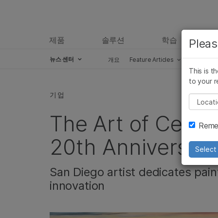
제품
솔루션
학습
Pleas
뉴스 센터
개요
Feature Articles
Perspect
This is t
Skip to content
to your r
기업
Pleas
The Art of Celebr
Remem
20th Anniversar
Select 
San Diego artist dedicates pain
innovation