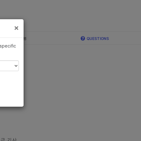
×
×
c, Illumina 합류
QUESTIONS
 specific
근 기사