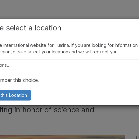
보다 관련성이 높은 콘텐츠를 확인하실 수 있습니다. 주요
회사
지원
추천 링크
e select a location
관심 분야를 선택해 주세요:
ives Blog
Press Releases
In the News
Illumina Images
SomaLogi
암 연구
임상 종양학 연구
he international website for Illumina. If you are looking for information
미생물학 연구
생식 보건 연구
egion, please select your location and we will redirect you.
농업유전체학 연구
유전 및 희귀 질환 연구
복합 질환 연구
e select a location
ating Illumina's
ber this choice.
y
this Location
ting in honor of science and
최