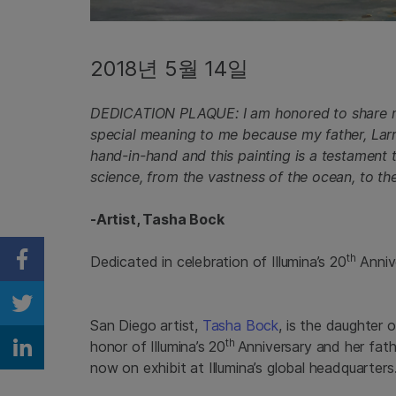
2018년 5월 14일
DEDICATION PLAQUE: I am honored to share my
special meaning to me because my father, Larr
hand-in-hand and this painting is a testament
science, from the vastness of the ocean, to 
-Artist, Tasha Bock
th
Dedicated in celebration of Illumina’s 20
Annive
Share on Facebook
Share on Twitter
San Diego artist,
Tasha Bock
, is the daughter o
th
honor of Illumina’s 20
Anniversary and her fath
Share on Linkedin
now on exhibit at Illumina’s global headquarters