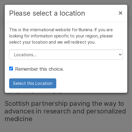
제품
×
Please select a location
×
보다 관련성이 높은 콘텐츠를 확인하실 수
뉴스 센터
솔루션
있습니다. 주요 관심 분야를 선택해 주세요:
This is the international website for Illumina. If you are
Skip to content
학습
looking for information specific to your region, please
암 연구
임상 종양학 연구
select your location and we will redirect you.
복합 질환 유전체학
미생물학 연구
생식 보건 연구
회사
농업유전체학 연구
유전 및 희귀 질환
Please select a location
Video: Customer
복합 질환 연구
연구
지원
Remember this choice.
Focus on Edinburgh
추천 링크
Genomics
Select this Location
Scottish partnership paving the way to
advances in research and personalized
medicine