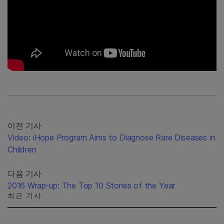
이전 기사
Video: iHope Program Aims to Diagnose Rare Diseases in
Children
다음 기사
2016 Wrap-up: The Top 10 Stories of the Year
최근 기사