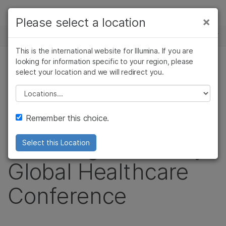
제품
×
Please select a location
×
보다 관련성이 높은 콘텐츠를 확인하실 수
뉴스 센터
솔루션
있습니다. 주요 관심 분야를 선택해 주세요:
This is the international website for Illumina. If you are
Skip to content
학습
looking for information specific to your region, please
암 연구
임상 종양학 연구
보도 자료
select your location and we will redirect you.
미생물학 연구
생식 보건 연구
회사
Illumina to Webcast
농업유전체학 연구
유전 및 희귀 질환
Please select a location
복합 질환 연구
연구
지원
Live Presentation at
Remember this choice.
추천 링크
the Morgan Stanley
Select this Location
Global Healthcare
Conference