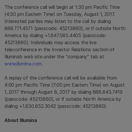
The conference call will begin at
1:30 pm Pacific Time
(
4:30 pm Eastern Time
) on
Tuesday, August 1, 2017
.
Interested parties may listen to the call by dialing
888.771.4371 (passcode: 45213860), or if outside
North
America
by dialing +1.847.585.4405 (passcode:
45213860). Individuals may access the live
teleconference in the Investor Relations section of
Illumina’s web site under the “company” tab at
www.illumina.com
.
A replay of the conference call will be available from
4:00 pm Pacific Time
(
7:00 pm Eastern Time
) on
August
1, 2017
through
August 8, 2017
by dialing 888.843.7419
(passcode: 45213860), or if outside
North America
by
dialing +1.630.652.3042 (passcode: 45213860).
About
Illumina