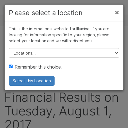
제품
×
Please select a location
×
보다 관련성이 높은 콘텐츠를 확인하실 수
뉴스 센터
솔루션
있습니다. 주요 관심 분야를 선택해 주세요:
This is the international website for Illumina. If you are
Skip to content
학습
looking for information specific to your region, please
암 연구
임상 종양학 연구
보도 자료
select your location and we will redirect you.
미생물학 연구
생식 보건 연구
회사
Illumina to
농업유전체학 연구
유전 및 희귀 질환
Please select a location
복합 질환 연구
연구
지원
Announce Second
Remember this choice.
추천 링크
Quarter 2017
Select this Location
Financial Results on
Tuesday, August 1,
2017