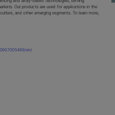
uencing and array-based technologies, serving
markets. Our products are used for applications in the
riculture, and other emerging segments. To learn more,
70907005469/en/