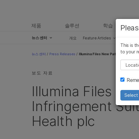
제품
솔루션
학습
Pleas
뉴스 센터
개요
Feature Articles
Perspect
This is t
Skip to content
to your r
뉴스 센터
/
Press Releases
/
Illumina Files New Patent Infringe
Pleas
보도 자료
Remem
Illumina Files Ne
Select 
Infringement Sui
Health plc