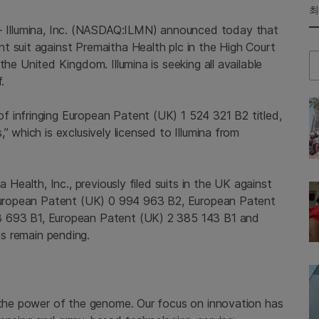
최
--
Illumina, Inc.
(NASDAQ:ILMN) announced today that
nt suit against
Premaitha Health plc
in the
High Court
Se
 the
United Kingdom
.
Illumina
is seeking all available
.
f infringing European Patent (
UK
) 1 524 321 B2 titled,
,” which is exclusively licensed to
Illumina
from
a Health, Inc.
, previously filed suits in the
UK
against
European Patent (
UK
) 0 994 963 B2, European Patent
3 693 B1, European Patent (
UK
) 2 385 143 B1 and
ts remain pending.
g the power of the genome. Our focus on innovation has