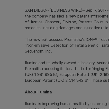
SAN DIEGO
--(BUSINESS WIRE)--Sep. 7, 2017
the company has filed a new patent infringeme
of Justice
, Chancery Division, Patents Court in
remedies, including damages and injunctive relief
The new suit accuses Premaitha’s IONA® Test o
“Non-invasive Detection of Fetal Genetic Traits
Sequenom, Inc.
Illumina
and its wholly owned subsidiary,
Verinat
Premaitha accusing its Iona test of infringing 
(
UK
) 1 981 995 B1, European Patent (
UK
) 2 18
European Patent (
UK
) 2 514 842 B1. Those sui
About
Illumina
Illumina is improving human health by unlockin