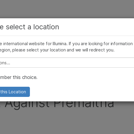
보다 관련성이 높은 콘텐츠를 확인하실 수 있습니다. 주요
회사
지원
추천 링크
e select a location
관심 분야를 선택해 주세요:
ives Blog
Press Releases
In the News
Illumina Images
SomaLogi
암 연구
임상 종양학 연구
he international website for Illumina. If you are looking for information
미생물학 연구
생식 보건 연구
egion, please select your location and we will redirect you.
ment Suit Against Premaitha Health plc
농업유전체학 연구
유전 및 희귀 질환 연구
복합 질환 연구
e select a location
ber this choice.
w Patent
this Location
t Against Premaitha