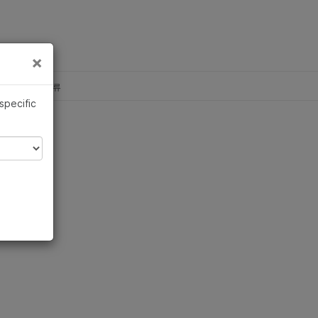
×
×
c, Illumina 합류
 specific