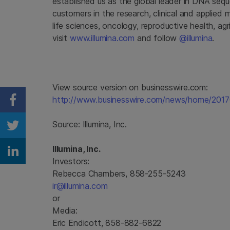
established us as the global leader in DNA seq
customers in the research, clinical and applied 
life sciences, oncology, reproductive health, ag
visit
www.illumina.com
and follow
@illumina
.
View source version on businesswire.com:
http://www.businesswire.com/news/home/201
Share on Facebook
Source:
Illumina, Inc.
Share on Twitter
Illumina, Inc.
Share on Linkedin
Investors:
Rebecca Chambers, 858-255-5243
ir@illumina.com
or
Media:
Eric Endicott, 858-882-6822