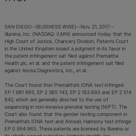
SAN DIEGO
--(BUSINESS WIRE)--Nov. 21, 2017--
Illumina, Inc.
(NASDAQ: ILMN) announced today that the
High Court of Justice
, Chancery Division, Patents Court
in the
United Kingdom
issued a judgment in its favor in
the patent infringement suit filed against
Premaitha
Health plc
, et al. and the patent infringement suit filed
against
Ariosa Diagnostics, Inc.
, et al.
The Court found that Premaitha’s IONA test infringed
EP 1 981 995, EP 2 385 143, EP 2 183 693 and EP 2 514
842, which are generally directed to the use of
sequencing in non-invasive prenatal testing (NIPT). The
Court also found that the gender testing component in
Premaitha’s IONA test and Ariosa’s Harmony test infringe
EP 0 994 963. These patents are licensed by
Illumina
or