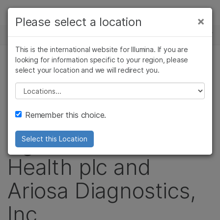
제품
×
Please select a location
×
보다 관련성이 높은 콘텐츠를 확인하실 수
뉴스 센터
솔루션
있습니다. 주요 관심 분야를 선택해 주세요:
This is the international website for Illumina. If you are
Skip to content
학습
looking for information specific to your region, please
암 연구
임상 종양학 연구
보도 자료
select your location and we will redirect you.
미생물학 연구
생식 보건 연구
회사
Illumina Wins
농업유전체학 연구
유전 및 희귀 질환
Please select a location
복합 질환 연구
연구
지원
Infringement Suit
Remember this choice.
추천 링크
Against Premaitha
Select this Location
Health plc and
Ariosa Diagnostics,
Inc.