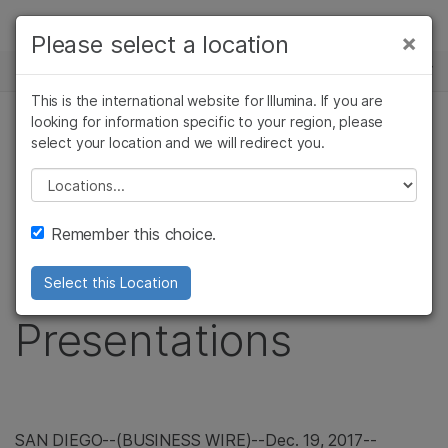
제품
×
Please select a location
×
보다 관련성이 높은 콘텐츠를 확인하실 수
뉴스 센터
솔루션
있습니다. 주요 관심 분야를 선택해 주세요:
This is the international website for Illumina. If you are
Skip to content
학습
looking for information specific to your region, please
암 연구
임상 종양학 연구
보도 자료
select your location and we will redirect you.
미생물학 연구
생식 보건 연구
회사
Illumina to Webcast
농업유전체학 연구
유전 및 희귀 질환
Please select a location
복합 질환 연구
연구
지원
Upcoming Investor
Remember this choice.
추천 링크
Conference
Select this Location
Presentations
SAN DIEGO
--(BUSINESS WIRE)--Dec. 19, 2017--