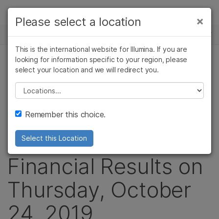
제품
×
Please select a location
×
보다 관련성이 높은 콘텐츠를 확인하실 수
뉴스 센터
솔루션
있습니다. 주요 관심 분야를 선택해 주세요:
This is the international website for Illumina. If you are
Skip to content
학습
looking for information specific to your region, please
암 연구
임상 종양학 연구
보도 자료
select your location and we will redirect you.
미생물학 연구
생식 보건 연구
회사
Illumina to
농업유전체학 연구
유전 및 희귀 질환
Please select a location
복합 질환 연구
연구
지원
Announce Third
Remember this choice.
추천 링크
Quarter 2019
Select this Location
Financial Results on
Thursday, October
24, 2019