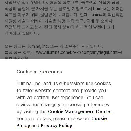
사명으로 삼고 있습니다. 협동적 상호교류, 솔루션의 신속한 공급,
최상의 품질에 큰 가치를 두는 글로벌 기업으로서 Illumina는 이러한
목표를 이루기 위해 끊임없이 노력합니다. 현재 Illumina의 혁신적인
시퀀싱 기술과 어레이 기술은 생명 과학 연구, 중개 및 소비자
유전체학 그리고 분자 진단 검사 분야의 획기적인 발전에 크게
기여하고 있습니다.
모든 상표는 Illumina, Inc. 또는 각 소유주의 자산입니다.
특정 상표 정보는
www.illumina.com/ko-kr/company/legal.html
을
참조하십시오.
Cookie preferences
Cookie Management Center
Illumina, Inc. and its subdivisions use cookies
Privacy Policy
to tailor website content and provide you
with an optimal user experience. You can
review and change your cookie preferences
by visiting the
Cookie Management Center
.
© 2026 Illumina, Inc. All rights reserved.
For more details, please review our
Cookie
정확한 번역을 제공하고자 합당한 노력을 기울였으나, 자동 번역은
Policy
and
Privacy Policy
.
완벽하지 않으며, 그 목적 또한 원문을 대체하기 위함이 아닙니다.