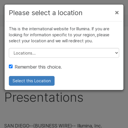
제품
×
Please select a location
×
보다 관련성이 높은 콘텐츠를 확인하실 수
뉴스 센터
솔루션
있습니다. 주요 관심 분야를 선택해 주세요:
This is the international website for Illumina. If you are
Skip to content
학습
looking for information specific to your region, please
암 연구
임상 종양학 연구
보도 자료
select your location and we will redirect you.
미생물학 연구
생식 보건 연구
회사
Illumina to Webcast
농업유전체학 연구
유전 및 희귀 질환
Please select a location
복합 질환 연구
연구
지원
Upcoming Investor
Remember this choice.
추천 링크
Conference
Select this Location
Presentations
SAN DIEGO--(BUSINESS WIRE)-- Illumina, Inc.