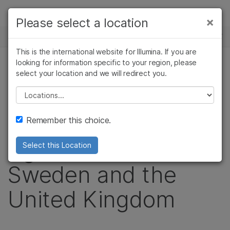
제품
×
Please select a location
×
보다 관련성이 높은 콘텐츠를 확인하실 수
뉴스 센터
솔루션
있습니다. 주요 관심 분야를 선택해 주세요:
This is the international website for Illumina. If you are
Skip to content
학습
looking for information specific to your region, please
암 연구
임상 종양학 연구
보도 자료
select your location and we will redirect you.
미생물학 연구
생식 보건 연구
회사
Illumina Files Patent
농업유전체학 연구
유전 및 희귀 질환
Please select a location
복합 질환 연구
연구
지원
Infringement Suits
Remember this choice.
추천 링크
Against BGI in
Select this Location
Sweden and the
United Kingdom