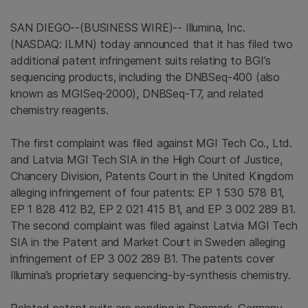
SAN DIEGO--(BUSINESS WIRE)-- Illumina, Inc.
(NASDAQ: ILMN) today announced that it has filed two
additional patent infringement suits relating to BGI’s
sequencing products, including the DNBSeq-400 (also
known as MGISeq-2000), DNBSeq-T7, and related
chemistry reagents.
The first complaint was filed against MGI Tech Co., Ltd.
and Latvia MGI Tech SIA in the High Court of Justice,
Chancery Division, Patents Court in the United Kingdom
alleging infringement of four patents: EP 1 530 578 B1,
EP 1 828 412 B2, EP 2 021 415 B1, and EP 3 002 289 B1.
The second complaint was filed against Latvia MGI Tech
SIA in the Patent and Market Court in Sweden alleging
infringement of EP 3 002 289 B1. The patents cover
Illumina’s proprietary sequencing-by-synthesis chemistry.