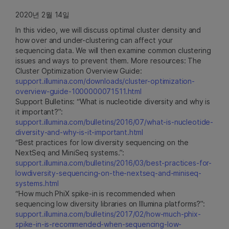
2020년 2월 14일
In this video, we will discuss optimal cluster density and
how over and under-clustering can affect your
sequencing data. We will then examine common clustering
issues and ways to prevent them. More resources: The
Cluster Optimization Overview Guide:
support.illumina.com/downloads/cluster-optimization-
overview-guide-1000000071511.html
Support Bulletins: “What is nucleotide diversity and why is
it important?”:
support.illumina.com/bulletins/2016/07/what-is-nucleotide-
diversity-and-why-is-it-important.html
“Best practices for low diversity sequencing on the
NextSeq and MiniSeq systems.”:
support.illumina.com/bulletins/2016/03/best-practices-for-
lowdiversity-sequencing-on-the-nextseq-and-miniseq-
systems.html
“How much PhiX spike-in is recommended when
sequencing low diversity libraries on Illumina platforms?”:
support.illumina.com/bulletins/2017/02/how-much-phix-
spike-in-is-recommended-when-sequencing-low-