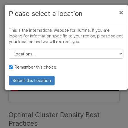
제품
×
Please select a location
×
보다 관련성이 높은 콘텐츠를 확인하실 수
솔루션
있습니다. 주요 관심 분야를 선택해 주세요:
This is the international website for Illumina. If you are
학습
looking for information specific to your region, please select
암 연구
임상 종양학 연구
your location and we will redirect you.
미생물학 연구
생식 보건 연구
회사
농업유전체학 연구
유전 및 희귀 질환
Please select a location
복합 질환 연구
연구
지원
Remember this choice.
추천 링크
Select this Location
Optimal Cluster Density Best
Practices