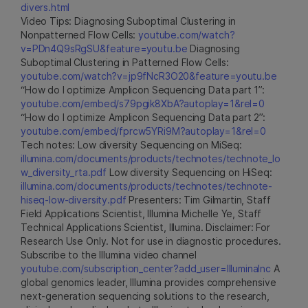
divers.html
Video Tips: Diagnosing Suboptimal Clustering in
Nonpatterned Flow Cells:
youtube.com/watch?
v=PDn4Q9sRgSU&feature=youtu.be
Diagnosing
Suboptimal Clustering in Patterned Flow Cells:
youtube.com/watch?v=jp9fNcR3O20&feature=youtu.be
“How do I optimize Amplicon Sequencing Data part 1”:
youtube.com/embed/s79pgik8XbA?autoplay=1&rel=0
“How do I optimize Amplicon Sequencing Data part 2”:
youtube.com/embed/fprcw5YRi9M?autoplay=1&rel=0
Tech notes: Low diversity Sequencing on MiSeq:
illumina.com/documents/products/technotes/technote_lo
w_diversity_rta.pdf
Low diversity Sequencing on HiSeq:
illumina.com/documents/products/technotes/technote-
hiseq-low-diversity.pdf
Presenters: Tim Gilmartin, Staff
Field Applications Scientist, Illumina Michelle Ye, Staff
Technical Applications Scientist, Illumina. Disclaimer: For
Research Use Only. Not for use in diagnostic procedures.
Subscribe to the Illumina video channel
youtube.com/subscription_center?add_user=IlluminaInc
A
global genomics leader, Illumina provides comprehensive
next-generation sequencing solutions to the research,