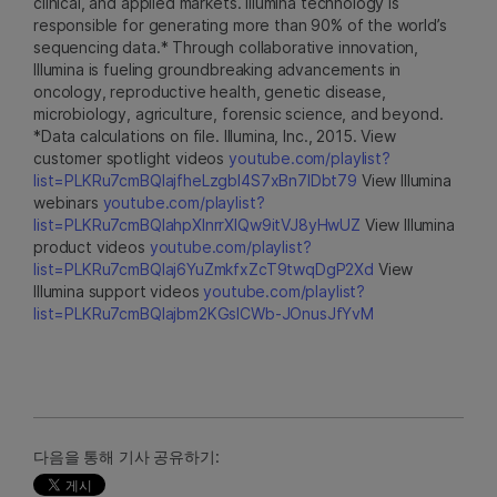
clinical, and applied markets. Illumina technology is
responsible for generating more than 90% of the world’s
sequencing data.* Through collaborative innovation,
Illumina is fueling groundbreaking advancements in
oncology, reproductive health, genetic disease,
microbiology, agriculture, forensic science, and beyond.
*Data calculations on file. Illumina, Inc., 2015. View
customer spotlight videos
youtube.com/playlist?
list=PLKRu7cmBQlajfheLzgbI4S7xBn7IDbt79
View Illumina
webinars
youtube.com/playlist?
list=PLKRu7cmBQlahpXlnrrXlQw9itVJ8yHwUZ
View Illumina
product videos
youtube.com/playlist?
list=PLKRu7cmBQlaj6YuZmkfxZcT9twqDgP2Xd
View
Illumina support videos
youtube.com/playlist?
list=PLKRu7cmBQlajbm2KGsICWb-JOnusJfYvM
다음을 통해 기사 공유하기: