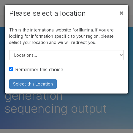
제품
×
Please select a location
×
보다 관련성이 높은 콘텐츠를 확인하실 수
이벤트
솔루션
있습니다. 주요 관심 분야를 선택해 주세요:
This is the international website for Illumina. If you are
Skip to content
학습
looking for information specific to your region, please
Spatial resolution of
암 연구
임상 종양학 연구
select your location and we will redirect you.
미생물학 연구
생식 보건 연구
회사
the developing human
농업유전체학 연구
유전 및 희귀 질환
Please select a location
복합 질환 연구
연구
cortex: from tissue
지원
Remember this choice.
preparation to next
추천 링크
Select this Location
generation
sequencing output