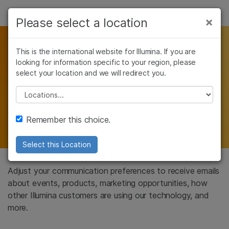
제품
×
Please select a location
×
Skip to content
Communication
보다 관련성이 높은 콘텐츠를 확인하실 수
솔루션
있습니다. 주요 관심 분야를 선택해 주세요:
This is the international website for Illumina. If you are
Preferences
학습
looking for information specific to your region, please
암 연구
임상 종양학 연구
select your location and we will redirect you.
미생물학 연구
생식 보건 연구
To ensure that you receive emails that you
회사
농업유전체학 연구
유전 및 희귀 질환
Please select a location
consider relevant, Illumina would like to
복합 질환 연구
연구
지원
know more about you
Remember this choice.
추천 링크
Select this Location
Adjust your communication preferences to receive emails
about events, products, marketing opportunities, how
other Illumina customers are using our technology, and
more.