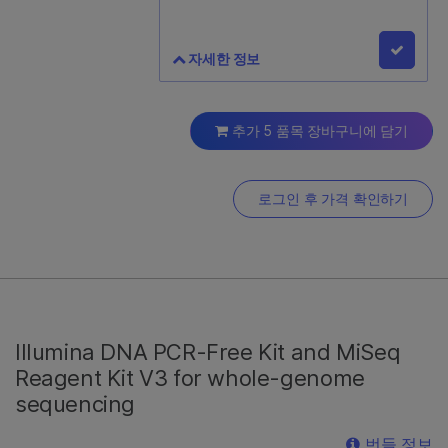
자세한 정보
IDT® for Illumina® DNA/RNA
UD Indexes Set A,
추가 5 품목 장바구니에 담기
Tagmentation (96 Indexes,
96 Samples)
로그인 후 가격 확인하기
20027213
96개의 샘플을 라벨링하는 데 충분한
96개의 10bp 인덱스가 포함됩니다.
라이브러리 준비 및 인리치먼트 시약과
프로브 패널을 별도로 구매해 보세요.
Illumina DNA PCR-Free Kit and MiSeq
Reagent Kit V3 for whole-genome
sequencing
번들 정보