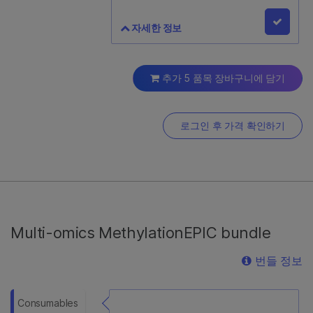
자세한 정보
Illumina® DNA PCR-Free
Prep, Tagmentation (24
추가 5 품목 장바구니에 담기
Samples)
20041794
로그인 후 가격 확인하기
24개의 라이브러리를 준비하기 위한
시약 및 Illumina 정제 비드가 포함되어
있습니다. 인덱스 어댑터를 별도로
구매하십시오.
Multi-omics MethylationEPIC bundle
번들 정보
Consumables