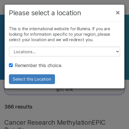
제품
×
Please select a location
×
보다 관련성이 높은 콘텐츠를 확인하실 수
솔루션
있습니다. 주요 관심 분야를 선택해 주세요:
This is the international website for Illumina. If you are
제품 번들
looking for information specific to your region, please
학습
암 연구
임상 종양학 연구
select your location and we will redirect you.
미생물학 연구
생식 보건 연구
연구 초점, 기기 등을 위해 설계된 인기 있는
회사
Please select a location
농업유전체학 연구
유전 및 희귀 질환
그룹화
복합 질환 연구
연구
지원
Remember this choice.
추천 링크
Select this Location
필터 목록
366 results
Cancer Research MethylationEPIC