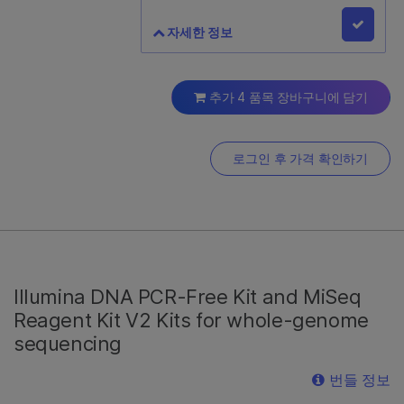
자세한 정보
Infinium Methylation EPIC
BeadChip Kit (8 samples)
추가 4 품목 장바구니에 담기
20042130
로그인 후 가격 확인하기
8샘플 BeadChip 1개 및 96개의 DNA
샘플을 증폭, 절편화, 하이브리드화,
라벨링 및 검출하기 위한 시약이
포함됩니다. 사용에 250 ng의 DNA가
필요합니다. 각 키트는 싱글 배치
(batch)로 처리됩니다.
Illumina DNA PCR-Free Kit and MiSeq
Reagent Kit V2 Kits for whole-genome
sequencing
번들 정보