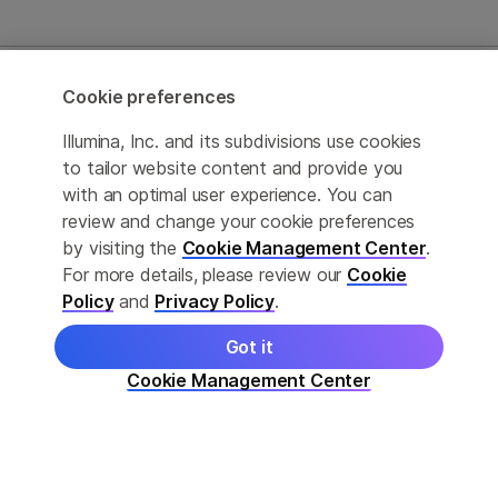
어댑터와 정제 비드는 별도로
구입하십시오.
Cookie preferences
NovaSeq 6000 Reagents and iCredits
Illumina, Inc. and its subdivisions use cookies
to tailor website content and provide you
번들 정보
with an optimal user experience. You can
review and change your cookie preferences
Consumables
by visiting the
Cookie Management Center
.
For more details, please review our
Cookie
Informatic_sft
Policy
and
Privacy Policy
.
Ware
Got it
Cookie Management Center
Informatic_sft
Ware
Consumables
NovaSeq 6000 S4 Reagent
Kit v1.5 (300 cycles)