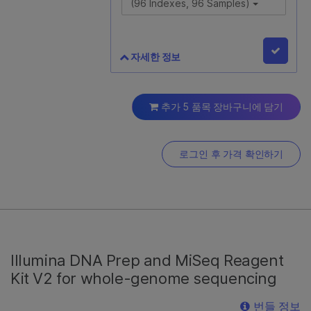
(96 Indexes, 96 Samples)
자세한 정보
IDT® for Illumina® DNA/RNA
UD Indexes Set A,
추가 5 품목 장바구니에 담기
Tagmentation (96 Indexes,
96 Samples)
로그인 후 가격 확인하기
20027213
96개의 샘플을 라벨링하는 데 충분한
96개의 10bp 인덱스가 포함됩니다.
라이브러리 준비 및 인리치먼트 시약과
프로브 패널을 별도로 구매해 보세요.
Illumina DNA Prep and MiSeq Reagent
Kit V2 for whole-genome sequencing
번들 정보