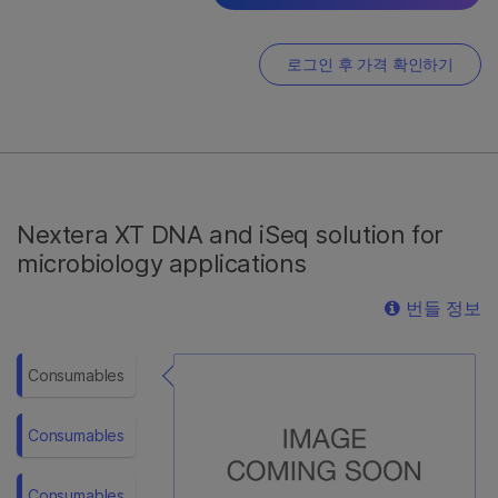
20042130
로그인 후 가격 확인하기
8샘플 BeadChip 1개 및 96개의 DNA
샘플을 증폭, 절편화, 하이브리드화,
라벨링 및 검출하기 위한 시약이
포함됩니다. 사용에 250 ng의 DNA가
필요합니다. 각 키트는 싱글 배치
(batch)로 처리됩니다.
Nextera XT DNA and iSeq solution for
microbiology applications
번들 정보
Consumables
Consumables
Consumables