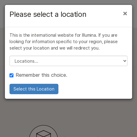
제품
×
Please select a location
×
보다 관련성이 높은 콘텐츠를 확인하실 수
제품
솔루션
있습니다. 주요 관심 분야를 선택해 주세요:
개요
This is the international website for Illumina. If you are
학습
문의 사항
암 연구
임상 종양학 연구
looking for information specific to your region, please
Infinium Hardware Kits
미생물학 연구
생식 보건 연구
유형별
select your location and we will redirect you.
회사
농업유전체학 연구
유전 및 희귀 질환
이 키트에는 여러 BeadChip 배열 샘플을 병렬로
Please select a location
관심 영역별
복합 질환 연구
연구
처리하는 데 필요한 하드웨어와 액세서리가 포함되어
지원
있습니다.
기기 호환성별
Remember this choice.
추천 링크
제품군별
Select this Location
전체 제품 살펴보기
제품 번들
개요