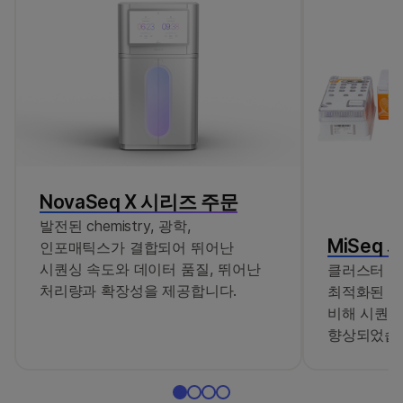
XCG 유리 후면 플레이트(카탈로그 번호
20011756), Infinium TeFlow 챔버(카탈로그 번호
WG-10-202) 및 Infinium HD TeFlow 챔버 스페이서
(카탈로그 번호 WG-10-203)은 별도로 판매되며
Infinium HTS 또는 HD 스타터 키트와 함께
구매해야 합니다.
NovaSeq X 시리즈 주문
발전된 chemistry, 광학,
MiSeq 
인포매틱스가 결합되어 뛰어난
시퀀싱 속도와 데이터 품질, 뛰어난
클러스터 밀
처리량과 확장성을 제공합니다.
최적화된 시
비해 시퀀싱
향상되었습