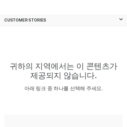
제품
×
보다 관련성이 높은 콘텐츠를 확인하실 수
CUSTOMER STORIES
솔루션
있습니다. 주요 관심 분야를 선택해 주세요:
학습
암 연구
임상 종양학 연구
미생물학 연구
생식 보건 연구
회사
농업유전체학 연구
유전 및 희귀 질환
복합 질환 연구
연구
지원
귀하의 지역에서는 이
콘텐츠가
제공되지 않습니다.
추천 링크
아래 링크 중 하나를 선택해 주세요.