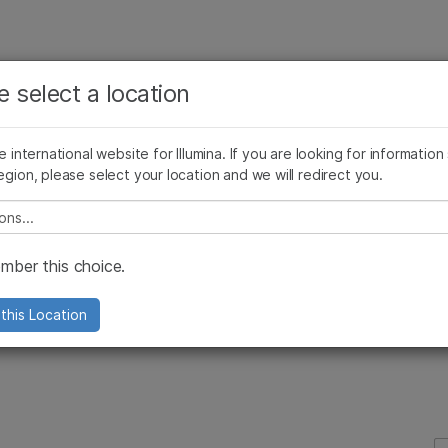
보다 관련성이 높은 콘텐츠를 확인하실 수 있습니다. 주요
회사
지원
추천 링크
관심 분야를 선택해 주세요:
e select a location
Genetic Analysis
FFPE Sample Analysis
시퀀싱 워크플로우 정확도
암 연구
임상 종양학 연구
he international website for Illumina. If you are looking for information
미생물학 연구
생식 보건 연구
egion, please select your location and we will redirect you.
농업유전체학 연구
유전 및 희귀 질환 연구
최적화된 기술
복합 질환 연구
e select a location
ber this choice.
this Location