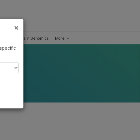
×
×
Adventures in Genomics
More
 specific