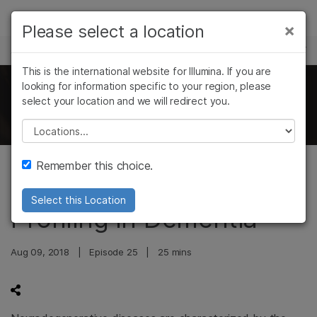
제품
×
Please select a location
×
보다 관련성이 높은 콘텐츠를 확인하실 수
과학 및 교육
솔루션
있습니다. 주요 관심 분야를 선택해 주세요:
This is the international website for Illumina. If you are
Skip to content
학습
looking for information specific to your region, please
암 연구
임상 종양학 연구
The Illumina Genomics Podcast
select your location and we will redirect you.
미생물학 연구
생식 보건 연구
회사
농업유전체학 연구
유전 및 희귀 질환
Please select a location
복합 질환 연구
연구
지원
Remember this choice.
Large Scale Genetic Risk
추천 링크
Select this Location
Profiling in Dementia
Aug 09, 2018
|
Episode 25
|
25 mins