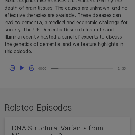
Neurodegenerative diseases are characterized by the
death of brain tissues. The causes are unknown, and no
effective therapies are available. These diseases can
lead to dementia, a medical and economic challenge for
society. The UK Dementia Research Institute and
Illumina recently hosted a panel of experts to discuss
the genetics of dementia, and we feature highlights in
this episode.
Audio
00:00
24:35
15
30
Player
Related Episodes
DNA Structural Variants from