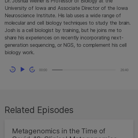
Dr. Joshua Weiner is Professor of Biology at the
University of Iowa and Associate Director of the Iowa
Neuroscience Institute. His lab uses a wide range of
molecular and cell biology techniques to study the brain.
Josh is a cell biologist by training, but he joins me to
share his experiences on recently incorporating next-
generation sequencing, or NGS, to complement his cell
biology work.
Audio
00:00
26:40
15
30
Player
Related Episodes
Metagenomics in the Time of