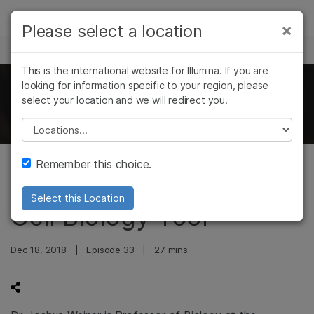
제품
×
Please select a location
×
보다 관련성이 높은 콘텐츠를 확인하실 수
과학 및 교육
솔루션
있습니다. 주요 관심 분야를 선택해 주세요:
This is the international website for Illumina. If you are
Skip to content
학습
looking for information specific to your region, please
암 연구
임상 종양학 연구
The Illumina Genomics Podcast
select your location and we will redirect you.
미생물학 연구
생식 보건 연구
회사
농업유전체학 연구
유전 및 희귀 질환
Please select a location
복합 질환 연구
연구
지원
Remember this choice.
RNA Sequencing is a
추천 링크
Select this Location
Cell Biology Tool
Dec 18, 2018
|
Episode 33
|
27 mins