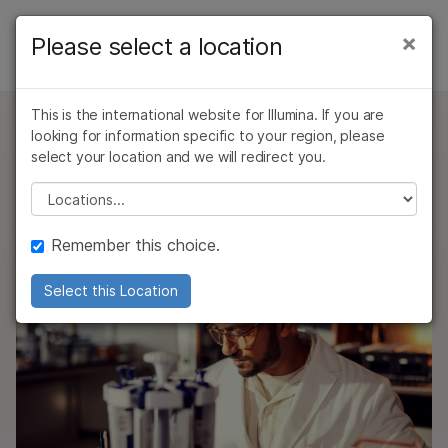
제품
×
Please select a location
×
보다 관련성이 높은 콘텐츠를 확인하실 수
서비스
솔루션
있습니다. 주요 관심 분야를 선택해 주세요:
개요
This is the international website for Illumina. If you are
학습
암 연구
임상 종양학 연구
looking for information specific to your region, please
유전체학 서비스
미생물학 연구
생식 보건 연구
시퀀싱 서비스
select your location and we will redirect you.
회사
농업유전체학 연구
유전 및 희귀 질환
Please select a location
Microarray Services
서비스, 교육 및 자원을 통해 Illumina 기술을 최대한
복합 질환 연구
연구
지원
활용하세요
기기 서비스 및 트레이닝
Remember this choice.
추천 링크
Bioinformatics Services
Select this Location
교육
기기 서비스