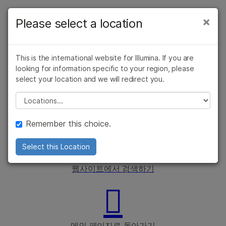
제품
×
Please select a location
×
보다 관련성이 높은 콘텐츠를 확인하실 수
솔루션
있습니다. 주요 관심 분야를 선택해 주세요:
This is the international website for Illumina. If you are
학습
암 연구
임상 종양학 연구
looking for information specific to your region, please
귀하의 지역에서는 이
미생물학 연구
생식 보건 연구
select your location and we will redirect you.
회사
농업유전체학 연구
콘텐츠가 제공되지 않습니다.
유전 및 희귀 질환
Please select a location
복합 질환 연구
연구
지원
아래 링크 중 하나를 선택해 주세요.
Remember this choice.
추천 링크
Select this Location
웹사이트에서 검색하기
메인 페이지로 돌아가기