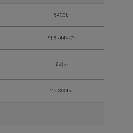
540Gb
약 8~44시간
18억 개
2 × 300bp