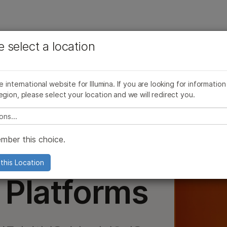
보다 관련성이 높은 콘텐츠를 확인하실 수 있습니다. 주요
회사
지원
추천 링크
e select a location
관심 분야를 선택해 주세요:
스캐너
암 연구
임상 종양학 연구
미생물학 연구
생식 보건 연구
he international website for Illumina. If you are looking for information
농업유전체학 연구
유전 및 희귀 질환 연구
egion, please select your location and we will redirect you.
복합 질환 연구
e select a location
ent
mber this choice.
ment
this Location
 Platforms