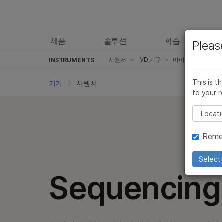
제품
솔루션
학습
Pleas
시퀀서
IVD 기구
마이크로어레이 
INSTRUMENTS
iSeq 100 System
MiSeqDx 기기
iScan 시스템
This is t
기기
시퀀서
to your r
MiniSeq System
NextSeq 550Dx 기기
NextSeq 550
Pleas
MiSeq i100 시리즈
NovaSeq 6000Dx Instrum
Reme
MiSeq 시스템
Order the iScanDx instru
MiSeq FGx
Select 
Sequencing
NextSeq 550 System
NextSeq 1000 및 2000 시스템
HiSeq 3000 및 HiSeq 4000