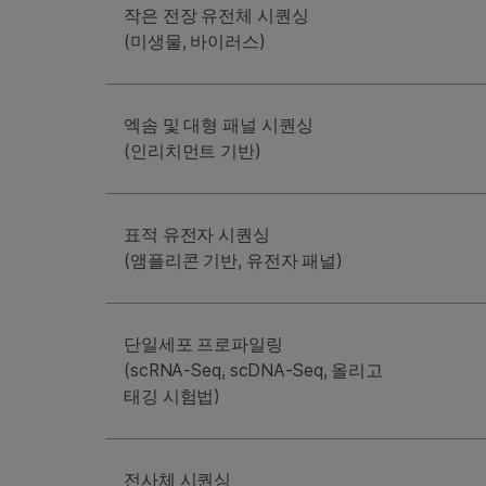
작은 전장 유전체 시퀀싱
(미생물, 바이러스)
엑솜 및 대형 패널 시퀀싱
(인리치먼트 기반)
표적 유전자 시퀀싱
(앰플리콘 기반, 유전자 패널)
단일세포 프로파일링
(scRNA-Seq, scDNA-Seq, 올리고
태깅 시험법)
전사체 시퀀싱