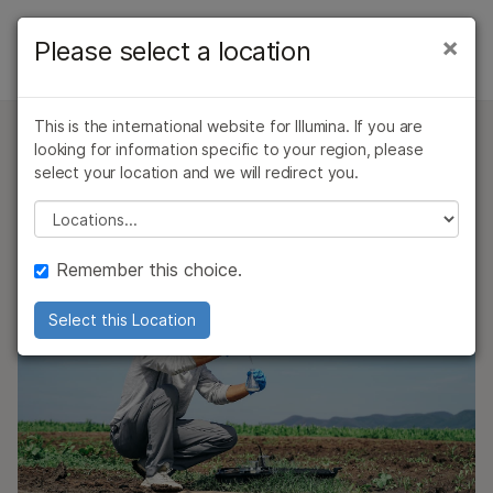
제품
×
Please select a location
×
보다 관련성이 높은 콘텐츠를 확인하실 수
농업유전체학
솔루션
있습니다. 주요 관심 분야를 선택해 주세요:
개요
This is the international website for Illumina. If you are
학습
암 연구
임상 종양학 연구
looking for information specific to your region, please
농업 공동체
미생물학 연구
생식 보건 연구
식물 및 동물 유전체 연구
select your location and we will redirect you.
회사
농업유전체학 연구
유전 및 희귀 질환
Please select a location
공동체
지속 가능성, 생산성, 영양 밀도 향상을 위한 획기적인
복합 질환 연구
연구
지원
연구와 실질적인 기여에 전념
Consortia
Remember this choice.
추천 링크
Products & Services
Select this Location
Resources
상업적 농업
농업유전체학 어레이