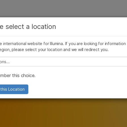
보다 관련성이 높은 콘텐츠를 확인하실 수 있습니다. 주요
회사
지원
추천 링크
관심 분야를 선택해 주세요:
e select a location
암 연구
임상 종양학 연구
he international website for Illumina. If you are looking for information
미생물학 연구
생식 보건 연구
egion, please select your location and we will redirect you.
농업유전체학 연구
유전 및 희귀 질환 연구
복합 질환 연구
e select a location
 및 면역요법에 대
ber this choice.
this Location
및 생체표지자 발견 촉진