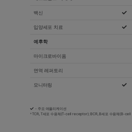
백신
입양세포 치료
예후학
마이크로바이옴
면역 레퍼토리
모니터링
- 주요 애플리케이션
TCR, T세포 수용체(T-cell receptor); BCR, B세포 수용체(B-cell 
a