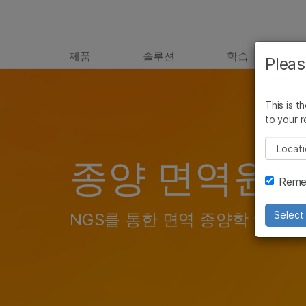
제품
솔루션
학습
Pleas
Skip to content
This is t
to your r
Pleas
종양 면역원성
Remem
Select 
NGS를 통한 면역 종양학 연구 