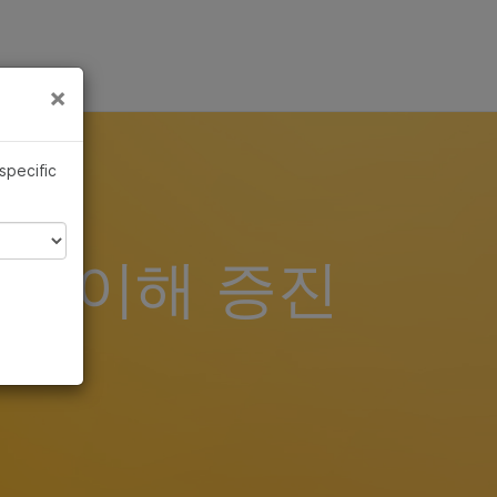
×
×
 specific
한 이해 증진