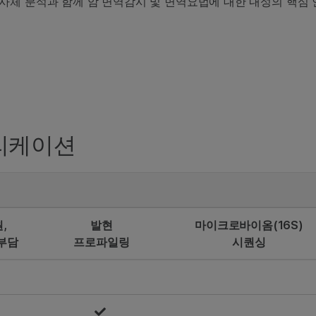
사체 분석과 함께 암 면역감시 및 면역요법에 대한 내성의 핵심
.
플리케이션
,
발현
마이크로바이옴(16S)
부담
프로파일링
시퀀싱