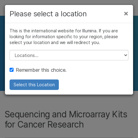
제품
×
Please select a location
×
보다 관련성이 높은 콘텐츠를 확인하실 수
솔루션
있습니다. 주요 관심 분야를 선택해 주세요:
Kits and reagents for
This is the international website for Illumina. If you are
looking for information specific to your region, please
학습
암 연구
임상 종양학 연구
cancer research
select your location and we will redirect you.
미생물학 연구
생식 보건 연구
회사
Please select a location
농업유전체학 연구
유전 및 희귀 질환
복합 질환 연구
연구
Next-generation sequencing and microarray
지원
Remember this choice.
kits to facilitate cancer research
추천 링크
Select this Location
Sequencing and Microarray Kits
for Cancer Research