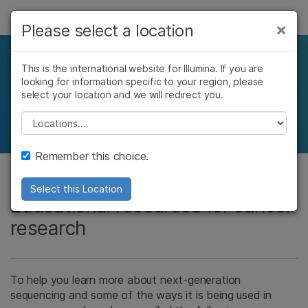
제품
×
Please select a location
×
보다 관련성이 높은 콘텐츠를 확인하실 수
솔루션
있습니다. 주요 관심 분야를 선택해 주세요:
Resources for Cancer
This is the international website for Illumina. If you are
looking for information specific to your region, please
학습
암 연구
임상 종양학 연구
Research
select your location and we will redirect you.
미생물학 연구
생식 보건 연구
회사
Please select a location
농업유전체학 연구
유전 및 희귀 질환
복합 질환 연구
연구
지원
Remember this choice.
추천 링크
Select this Location
Educational resources for cancer
research
To help you learn more about next-generation
sequencing and some of the ways it is being used in