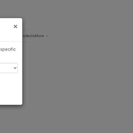
×
×
pidemiology
Products
More
Resources
 specific
환경 메타지노믹스
숙주 유전학 및 면역 반응
숙주-병원체 상호작용
nce