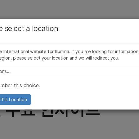
보다 관련성이 높은 콘텐츠를 확인하실 수 있습니다. 주요
회사
지원
추천 링크
e select a location
관심 분야를 선택해 주세요:
 분석
감염병에 대한 차세대 시퀀싱(NGS)
공중 보건 감시 시스템
Molecular E
암 연구
임상 종양학 연구
미생물학 연구
생식 보건 연구
COVID-19 Host Genetics & Immune Response
Wastewater Surveillance
he international website for Illumina. If you are looking for information
농업유전체학 연구
유전 및 희귀 질환 연구
egion, please select your location and we will redirect you.
Host-Pathogen Interactions
Tuberculosis Surveillance
복합 질환 연구
e select a location
Genomic Surveillance
폐수 감시 시스템
 통해 세균 및
mber this choice.
ng
결핵 감시 시스템
Genomic Surveillance
this Location
 주요 인사이트
유전체 감시 시스템
Coronavirus Sequencing
Antimicrobial resistance surveilla