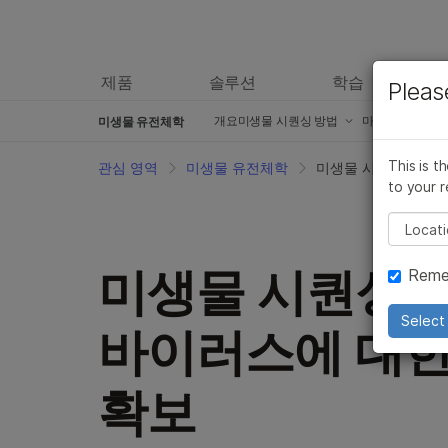
제품
솔루션
학습
Pleas
개요
미생물 시퀀싱 방법
마이크로바이옴
미생물 유전체학
16S 및 ITS rRNA 시퀀싱
This is t
관심 영역
미생물 유전체학
미생물 시퀀싱 방법
to your r
Microbial Transcriptomics
Pleas
미생물 전장 유전체 시퀀싱
미생물 시퀀싱을
Reme
Shotgun Metagenomic Sequenci
메타전사체 시퀀싱
Select 
바이러스에 대한
표적 미생물 시퀀싱
확보