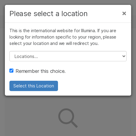
제품
×
Please select a location
×
보다 관련성이 높은 콘텐츠를 확인하실 수
CLINICAL
솔루션
있습니다. 주요 관심 분야를 선택해 주세요:
This is the international website for Illumina. If you are
Skip to content
학습
looking for information specific to your region, please
암 연구
임상 종양학 연구
select your location and we will redirect you.
미생물학 연구
생식 보건 연구
귀하의 지역에서는 이
회사
농업유전체학 연구
유전 및 희귀 질환
Please select a location
복합 질환 연구
연구
콘텐츠가 제공되지 않습니다.
지원
Remember this choice.
아래 링크 중 하나를 선택해 주세요.
추천 링크
Select this Location