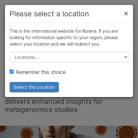
제품
×
Please select a location
×
보다 관련성이 높은 콘텐츠를 확인하실 수
뉴스 센터
솔루션
있습니다. 주요 관심 분야를 선택해 주세요:
This is the international website for Illumina. If you are
Skip to content
학습
looking for information specific to your region, please
암 연구
임상 종양학 연구
select your location and we will redirect you.
미생물 유전체학
미생물학 연구
생식 보건 연구
회사
농업유전체학 연구
유전 및 희귀 질환
Please select a location
What is Your Gut
복합 질환 연구
연구
지원
Remember this choice.
Telling You?
추천 링크
Select this Location
NGS-based microbiome profiling
delivers enhanced insights for
metagenomics studies