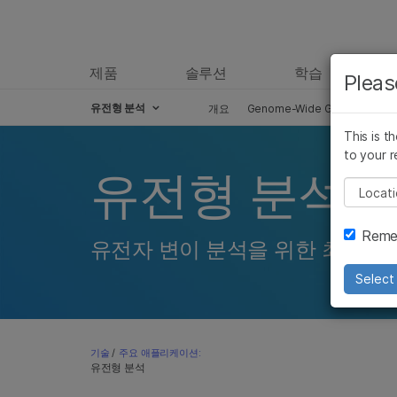
제품
솔루션
학습
Pleas
유전형 분석
개요
Genome-Wide Genotyping
This is t
to your r
유전형 분석 
Pleas
Remem
유전자 변이 분석을 위한 최첨단
Select 
기술
/
주요 애플리케이션:
유전형 분석