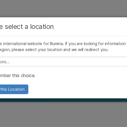
보다 관련성이 높은 콘텐츠를 확인하실 수 있습니다. 주요
회사
지원
추천 링크
관심 분야를 선택해 주세요:
e select a location
Targeted Genotyping
맞춤형 유전형 분석
Copy Number Variation Analysi
암 연구
임상 종양학 연구
he international website for Illumina. If you are looking for information
미생물학 연구
생식 보건 연구
egion, please select your location and we will redirect you.
농업유전체학 연구
유전 및 희귀 질환 연구
방법 및 솔루션
복합 질환 연구
e select a location
ber this choice.
 시퀀싱 및 마이크로어레이 기술
this Location