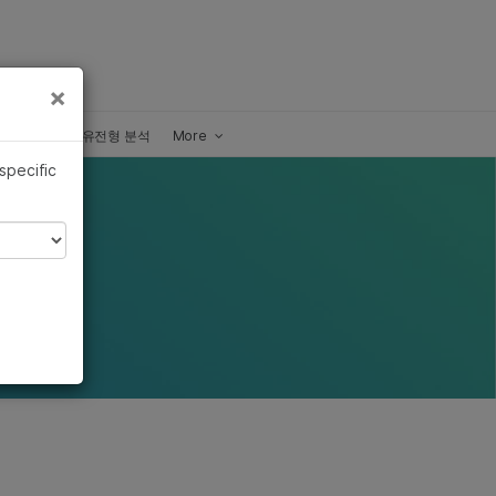
×
×
s
고처리량 유전형 분석
More
 specific