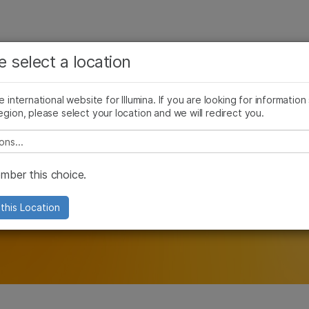
보다 관련성이 높은 콘텐츠를 확인하실 수 있습니다. 주요
회사
지원
추천 링크
e select a location
관심 분야를 선택해 주세요:
argeted Genotyping
맞춤형 유전형 분석
Copy Number Variation Analysis
암 연구
임상 종양학 연구
he international website for Illumina. If you are looking for information
미생물학 연구
생식 보건 연구
egion, please select your location and we will redirect you.
농업유전체학 연구
유전 및 희귀 질환 연구
e select a location
복합 질환 연구
 매핑을 위한 kary
ber this choice.
this Location