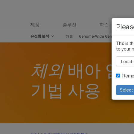
제품
솔루션
학습
Pleas
유전형 분석
개요
Genome-Wide Genotyping
T
This is t
to your r
Pleas
체외
배아 염색체
Remem
기법 사용
Select 