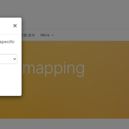
×
×
고처리량 유전형 분석
More
 specific
omapping