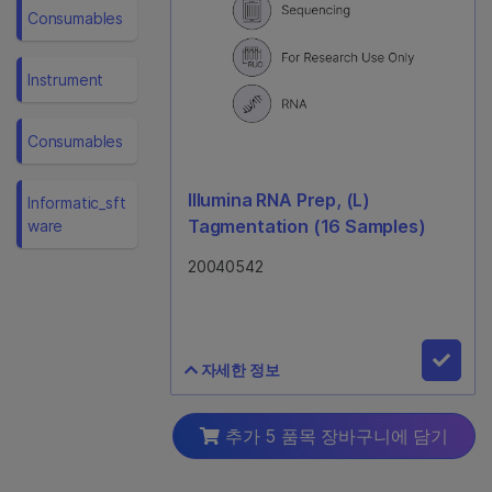
Consumables
Instrument
Consumables
Illumina RNA Prep, (L)
Informatic_sft
Tagmentation (16 Samples)
Ware
20040542
자세한 정보
Illumina RNA Prep, (L)
추가 5 품목 장바구니에 담기
Tagmentation (16 Samples)
20040542