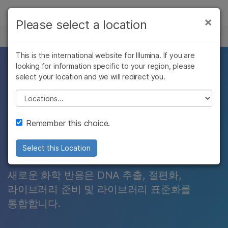
제품
×
Please select a location
×
보다 관련성이 높은 콘텐츠를 확인하실 수
라이브러리 준비
솔루션
있습니다. 주요 관심 분야를 선택해 주세요:
Skip to content
This is the international website for Illumina. If you are
학습
looking for information specific to your region, please
암 연구
임상 종양학 연구
온비드
select your location and we will redirect you.
미생물학 연구
생식 보건 연구
회사
농업유전체학 연구
유전 및 희귀 질환
Please select a location
태그멘테이션으로
복합 질환 연구
연구
지원
라이브러리 준비 시간
Remember this choice.
추천 링크
단축
Select this Location
새로운 화학 반응은 DNA 추출, 절편화,
라이브러리 준비 및 라이브러리 표준화를
통합합니다.