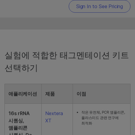
Sign In to See Pricing
16개 라이브러리용 Illumina RNA Prep
with Enrichment 키트의 사전
인리치먼트 모듈이 포함됩니다. 권장되는
것과 다른 plexity로 처리하는 고객을
지원합니다. 인리치먼트 시약 및 정제
비드는 포함되지 않습니다. 인리치먼트를
통한 완전한 준비를 위해서는 Illumina
실험에 적합한 태그멘테이션 키트
RNA Prep with Enrichment 키트를
주문해 보세요.
선택하기
애플리케이션
제품
이점
작은 유전체, PCR 앰플리콘,
16s rRNA
Nextera
플라스미드 관련 연구에
시퀀싱,
XT
최적화
앰플리콘
시퀀싱,
De